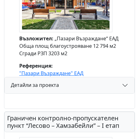
Възложител:
„Пазари Възраждане“ ЕАД
Обща площ благоустрояване 12 794 м2
Сгради РЗП 3203 м2
Референция:
"Пазари Възраждане" ЕАД
Детайли за проекта
Граничен контролно-пропускателен
пункт “Лесово – Хамзабейли” – І етап