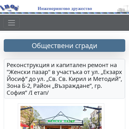
Обществени сгради
Реконструкция и капитален ремонт на
"Женски пазар" в участъка от ул. „Екзарх
Йосиф” до ул. „Св. Св. Кирил и Методий”,
Зона Б-2, Район „Възраждане”, гр.
София” /І етап/