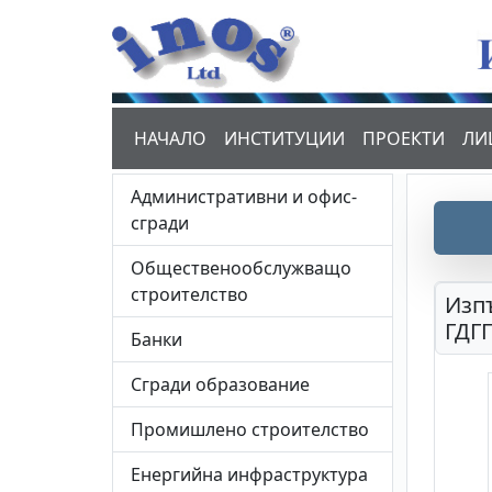
НАЧАЛО
ИНСТИТУЦИИ
ПРОЕКТИ
ЛИ
Административни и офис-
сгради
Общественообслужващо
строителство
Изп
ГДГП
Банки
Сгради образование
Промишлено строителство
Енергийна инфраструктура