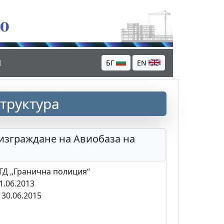
И
БГ
EN
труктура
изграждане на Авиобаза на
ГД „Гранична полиция“
1.06.2013
30.06.2015